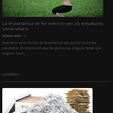
La importància de fer exercici per als estudiants
universitaris
0
30 junio, 2015
Mantenir-se en forma és fonamental per portar una vida
saludable. És important que les persones, tinguin l’edat que
tinguin, facin…
GENERAL