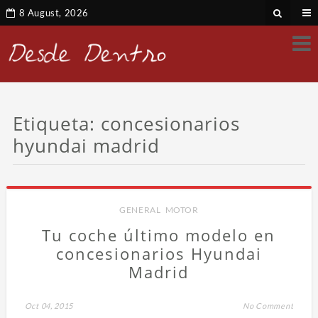
8 August, 2026
Etiqueta:
concesionarios
hyundai madrid
GENERAL
,
MOTOR
Tu coche último modelo en
concesionarios Hyundai
Madrid
Oct 04, 2015
No Comment