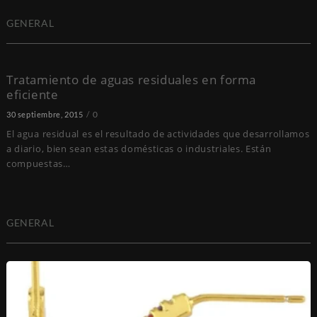
GENERAL
Tratamiento de aguas residuales en forma
eficiente
0
30 septiembre, 2015
El agua residual es el resultado de actividades que desarrollamos
a diario, bien sean estas domésticas o industriales. Están
compuestas…
GENERAL