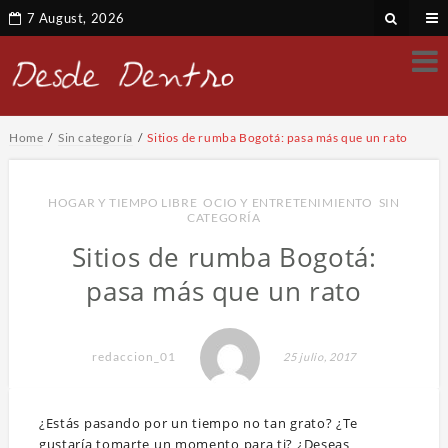
7 August, 2026
Home
Sin categoría
Sitios de rumba Bogotá: pasa más que un rato
HOGAR Y TIEMPO LIBRE
,
OCIO Y ENTRETENIMIENTO
,
SIN
CATEGORÍA
Sitios de rumba Bogotá:
pasa más que un rato
redaccion_01
25 julio, 2017
¿Estás pasando por un tiempo no tan grato? ¿Te
gustaría tomarte un momento para ti? ¿Deseas