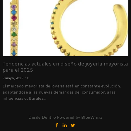
Tendencias actuales en diseño de joyería mayorista
para el 2025
0
9 mayo, 2025
El mercado mayorista de joyería está en constante evolución,
adaptándose a las nuevas demandas del consumidor, a las
influencias culturales…
Desde Dentro
Powered by BlogWings