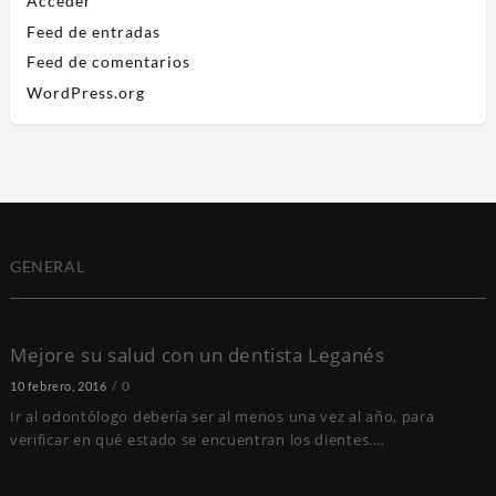
Acceder
Feed de entradas
Feed de comentarios
WordPress.org
GENERAL
Mejore su salud con un dentista Leganés
0
10 febrero, 2016
Ir al odontólogo debería ser al menos una vez al año, para
verificar en qué estado se encuentran los dientes.…